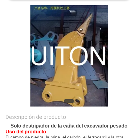
MAPA
DEL
SITIO
POLÍTICAS
DE
PRIVACIDAD
Descripción de producto
Solo destripador de la caña del excavador pesado
Uso del producto
El campo de piedra, la mina, el carbón, el ferrocarril y la otra