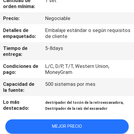
Cantidad de
1 set
RECORRIDO
orden mínima:
POR
Precio:
Negociable
LA
Detalles de
Embalaje estándar o según requisitos
FÁBRICA
empaquetado:
de cliente
Tiempo de
5-8days
CONTROL
entrega:
DE
Condiciones de
L/C, D/P, T/T, Western Union,
pago:
MoneyGram
CALIDAD
Capacidad de
500 sistemas por mes
la fuente:
NOTICIAS
Lo más
,
destripador del tocón de la retroexcavadora
destacado:
Destripador de la raíz del excavador
SOLICITAR
UNA CITA
MEJOR PRECIO