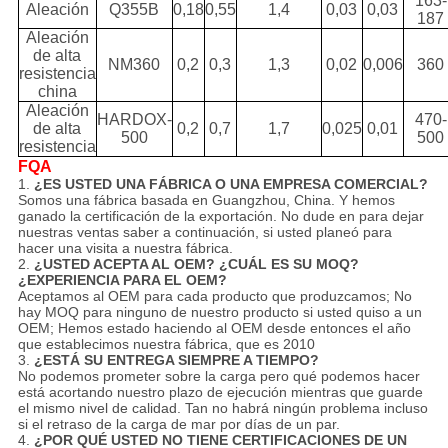
163-
Aleación
Q355B
0,18
0,55
1,4
0,03
0,03
187
Aleación
de alta
NM360
0,2
0,3
1,3
0,02
0,006
360
resistencia
china
Aleación
HARDOX-
470-
de alta
0,2
0,7
1,7
0,025
0,01
500
500
resistencia
FQA
1.
¿ES USTED UNA FÁBRICA O UNA EMPRESA COMERCIAL?
Somos una fábrica basada en Guangzhou, China. Y hemos
ganado la certificación de la exportación. No dude en para dejar
nuestras ventas saber a continuación, si usted planeó para
hacer una visita a nuestra fábrica.
2.
¿USTED ACEPTA AL OEM? ¿CUÁL ES SU MOQ?
¿EXPERIENCIA PARA EL OEM?
Aceptamos al OEM para cada producto que produzcamos; No
hay MOQ para ninguno de nuestro producto si usted quiso a un
OEM; Hemos estado haciendo al OEM desde entonces el año
que establecimos nuestra fábrica, que es 2010
3.
¿ESTÁ SU ENTREGA SIEMPRE A TIEMPO?
No podemos prometer sobre la carga pero qué podemos hacer
está acortando nuestro plazo de ejecución mientras que guarde
el mismo nivel de calidad. Tan no habrá ningún problema incluso
si el retraso de la carga de mar por días de un par.
4.
¿POR QUÉ USTED NO TIENE CERTIFICACIONES DE UN