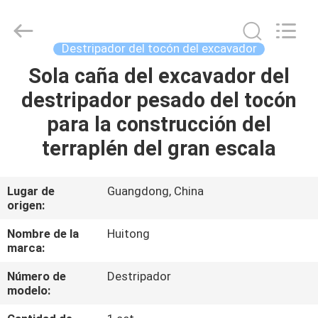
2025
Guangzhou
Huitong
Machinery
Co.,
Destripador del tocón del excavador
Ltd..
All
Sola caña del excavador del
EN
Rights
Reserved.
destripador pesado del tocón
CASA
para la construcción del
PRODUCTOS
terraplén del gran escala
ESPECTÁCULO
Lugar de
Guangdong, China
origen:
VR
Nombre de la
Huitong
marca:
SOBRE
Número de
Destripador
NOSOTROS
modelo: