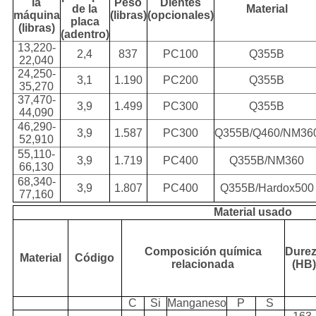
la
Peso
Dientes
de la
Material
máquina
(libras)
(opcionales)
placa
(libras)
(adentro)
13,220-
2,4
837
PC100
Q355B
22,040
24,250-
3,1
1.190
PC200
Q355B
35,270
37,470-
3,9
1.499
PC300
Q355B
44,090
46,290-
3,9
1.587
PC300
Q355B/Q460/NM36
52,910
55,110-
3,9
1.719
PC400
Q355B/NM360
66,130
68,340-
3,9
1.807
PC400
Q355B/Hardox500
77,160
Material usado
Composición química
Dure
Material
Código
relacionada
(HB)
C
Si
Manganeso
P
S