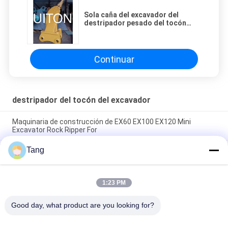
Sola caña del excavador del
destripador pesado del tocón
para la construcción del terraplén
del gran escala
Continuar
destripador del tocón del excavador
Maquinaria de construcción de EX60 EX100 EX120 Mini
Excavator Rock Ripper For
Tang
El OEM de la venta directa modifica la garantía de
Attachments para requisitos particulares Digger Ripper 1Year
del excavador
1:23 PM
Q355B hidráulicos vibran el destripador para la PC/PC
Excavator Ripper Tooth
Good day, what product are you looking for?
Categorías Populares
Todos