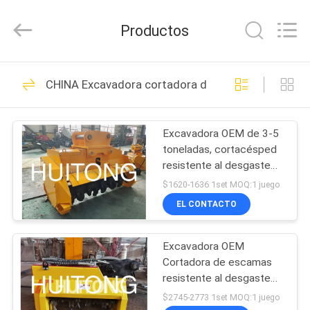
2026
Guangzhou
Huitong
Productos
Machinery
Co.,
Ltd..
All
EN
Rights
258
Reserved.
CHINA Excavadora cortadora de hojas
CASA
Cubo de la roca del
excavador
Excavadora OEM de 3-5
PRODUCTOS
toneladas, cortacésped
resistente al desgaste
ESPECTÁCULO
para deshierbe en
$1620-1636 1set MOQ:1 juego
carretera y recorte de
VR
EL CONTACTO
zonas verdes
158
cubo resistente del
Excavadora OEM
SOBRE
Cortadora de escamas
NOSOTROS
excavador
resistente al desgaste
Excavadora de 20
$2745-2773 1set MOQ:1 juego