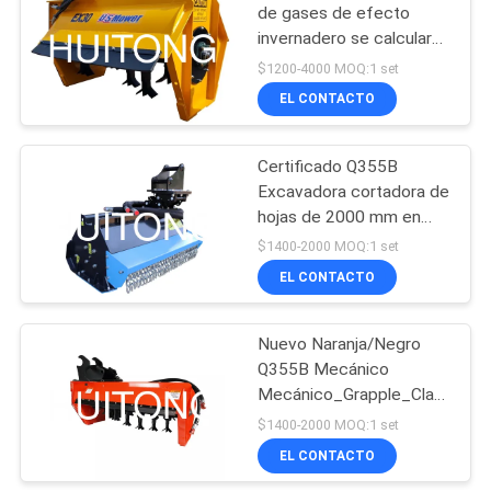
de gases de efecto
invernadero se calculará
170
en función de las
$1200-4000 MOQ:1 set
emisiones de gases de
Cubo de abandono
EL CONTACTO
efecto invernadero.
del excavador
Certificado Q355B
Excavadora cortadora de
hojas de 2000 mm en
color naranja/negro
$1400-2000 MOQ:1 set
EL CONTACTO
154
Cubo inclinable del
Nuevo Naranja/Negro
Q355B Mecánico
excavador
Mecánico_Grapple_Claw
con anchos de corte
$1400-2000 MOQ:1 set
variables Certificado CE
EL CONTACTO