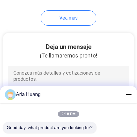
167
Vea más
Excavador
Clamshell Bucket
Deja un mensaje
¡Te llamaremos pronto!
144
Cubo del pulgar del
Aria Huang
excavador
2:18 PM
Good day, what product are you looking for?