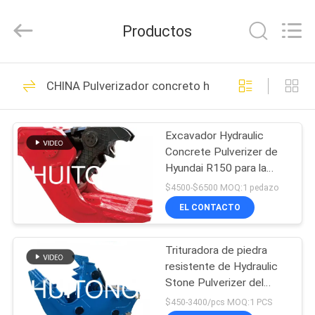
2026
Guangzhou
Huitong
Productos
Machinery
Co.,
Ltd..
All
EN
Rights
258
Reserved.
CHINA Pulverizador concreto hidráulico
CASA
Cubo de la roca del
excavador
Excavador Hydraulic
PRODUCTOS
Concrete Pulverizer de
Hyundai R150 para la
ESPECTÁCULO
construcción
$4500-$6500 MOQ:1 pedazo
VR
EL CONTACTO
158
cubo resistente del
Trituradora de piedra
SOBRE
resistente de Hydraulic
NOSOTROS
excavador
Stone Pulverizer del
excavador adaptable
$450-3400/pcs MOQ:1 PCS