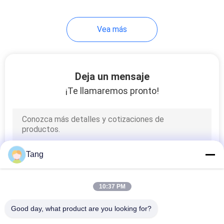
167
Vea más
Excavador
Clamshell Bucket
Deja un mensaje
¡Te llamaremos pronto!
144
Cubo del pulgar del
Tang
excavador
10:37 PM
Good day, what product are you looking for?