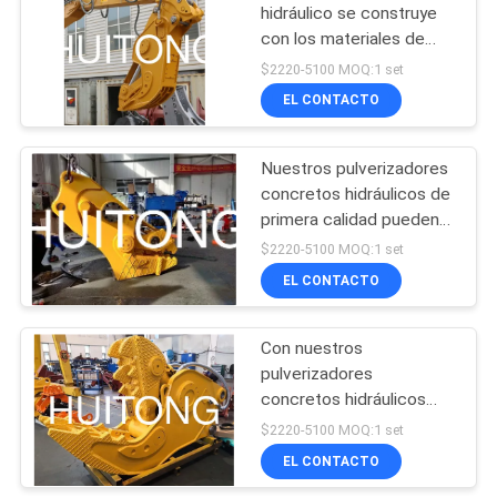
hidráulico se construye
con los materiales de
170
alta calidad, él es
$2220-5100 MOQ:1 set
compatible con una
Cubo de abandono
EL CONTACTO
amplia gama de
del excavador
excavadores.
Nuestros pulverizadores
concretos hidráulicos de
primera calidad pueden
ayudarle a aumentar la
$2220-5100 MOQ:1 set
eficacia de su trabajo de
EL CONTACTO
154
demolición.
Cubo inclinable del
Con nuestros
pulverizadores
excavador
concretos hidráulicos
superiores, usted puede
$2220-5100 MOQ:1 set
aumentar la eficacia de
EL CONTACTO
su trabajo de demolición.