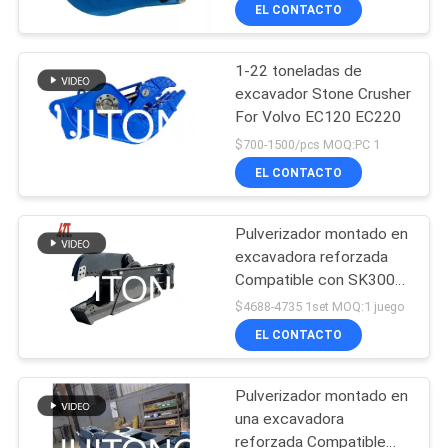
RECORRIDO
EL CONTACTO
POR
1-22 toneladas de
LA
186
excavador Stone Crusher
FÁBRICA
For Volvo EC120 EC220
Cubo del esqueleto
$700-1500/pcs MOQ:PC 1
del excavador
CONTROL
EL CONTACTO
DE
Pulverizador montado en
CALIDAD
excavadora reforzada
Compatible con SK300
238
PC300 SH300 EX300
NOTICIAS
$4688-4735 1set MOQ:1 juego
DH330 R300 excavadora
auge largo del
EL CONTACTO
para romper paredes y
SOLICITAR
pisos de 25 a 33
alcance del
toneladas
Pulverizador montado en
UNA CITA
excavador
una excavadora
reforzada Compatible