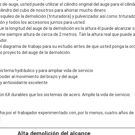
s de-auge, usted puede utilizar el cilindro original del auge para el cili
ilindro del cubo de nosotros para ahorrar mucho dinero.
quileo de la demolición (trituradora) y pulverizador así como tritura
ión y todos los accesorios juntos para usted.
ue la longitud del auge de la demolición es la altura él puede alcanzar
ene siempre altura de cerca de 2 metros. Tan la altura real que puede al
dor.
y el diagrama de trabajo para su estudio antes de que usted ponga la 
 proyecto del auge de la demolición.
istema hydráulico y para ampliar vida de servicio.
oder al movimiento del brazo y del auge
 y antioxidante excelente
n 6X durables que los sistemas de acero. Amplíe la vida de servicio.
cha por el trabajador experimentado con, por lo menos, cuatro años de
.
Alta demolición del alcance