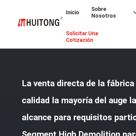
Sobre
Inicio
Nosotros
Solicitar Una
Inicio
/
Productos
/
Auge Largo Del Alcance Del Excavado
Particulares De Los 28M Segment High Demolition Para El
Cotización
La venta directa de la fábrica
calidad la mayoría del auge l
alcance para requisitos parti
Segment High Demolition par