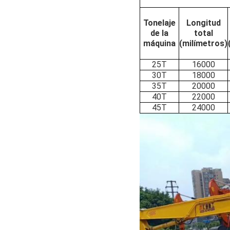
Tonelaje
Longitud
de la
total
máquina
(milímetros)
25T
16000
30T
18000
35T
20000
40T
22000
45T
24000