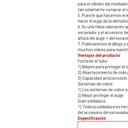
para el cilindro del mediado
tan solamente comprar el c
5. Puesto que hacemos el es
hacer el auge de la demolic
6. Su una falsa valoración q
excavador y el accesorio ti
altura del auge + del excava
7. Publicaremos el dibujo 
muchos vídeos para nuestro
Ventajas del producto
Fosfatar el tubo:
1) Mejore para proteger el s
2) Abastecimiento de más p
3) Capacidad anticorrosión
Sistemas de cobre:
1) Los sistemas de cobre so
2) Mejor proteger el auge.
Gran soldadura:
1) Toda la soldadura es he
del accesorio del excavador
Especificación