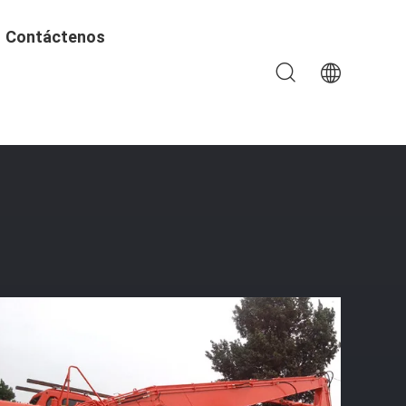
Contáctenos
 Del Auge Largo Popular Del Alcance Para Requisitos