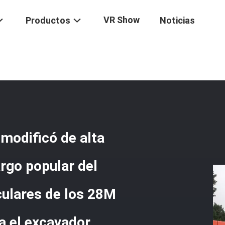
VR Show
Productos
Noticias
r
/
La Venta Directa De La Fábrica Modificó De Alta Calidad La Mayoría
 Excavador
 modificó de alta
argo popular del
culares de los 28M
a el excavador