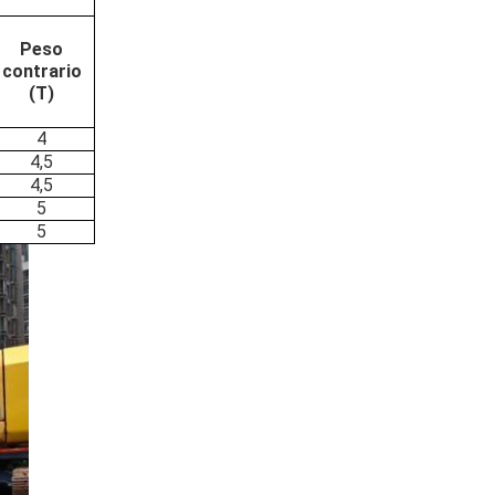
Peso
contrario
(T)
4
4,5
4,5
5
5