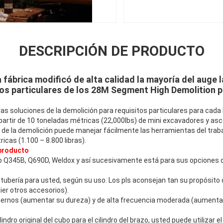
DESCRIPCIÓN DE PRODUCTO
a fábrica modificó de alta calidad la mayoría del auge 
tos particulares de los 28M Segment High Demolition p
as soluciones de la demolición para requisitos particulares para ca
 partir de 10 toneladas métricas (22,000lbs) de mini excavadores y 
e de la demolición puede manejar fácilmente las herramientas del trab
ricas (1.100 – 8.800 libras).
 producto
o Q345B, Q690D, Weldox y así sucesivamente está para sus opciones o
tubería para usted, según su uso. Los pls aconsejan tan su propósito de
ier otros accesorios).
pernos (aumentar su dureza) y de alta frecuencia moderada (aumentar
lindro original del cubo para el cilindro del brazo, usted puede utilizar el 