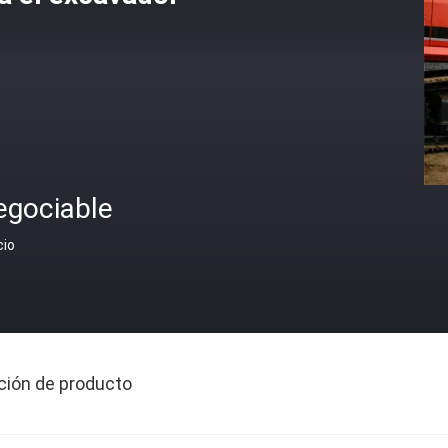
egociable
cio
ción de producto