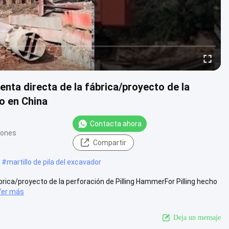
nta directa de la fábrica/proyecto de la
o en China
Contacta ahora
iones
Compartir
#
martillo de pila del excavador
brica/proyecto de la perforación de Pilling HammerFor Pilling hecho
Ver más
Deja un mensaje