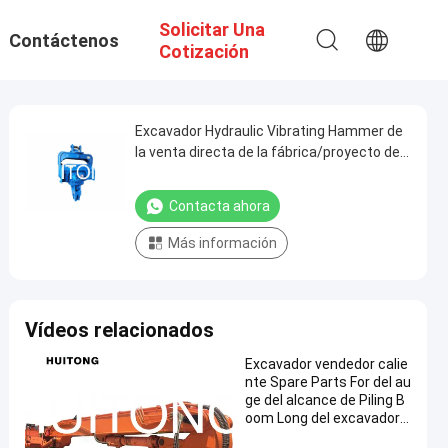
Solicitar Una
Contáctenos
Cotización
Excavador Hydraulic Vibrating Hammer de
la venta directa de la fábrica/proyecto de
la perforación de Pilling HammerFor Pilling
hecho en China
Contacta ahora
Más información
Vídeos relacionados
Excavador vendedor calie
nte Spare Parts For del au
ge del alcance de Piling B
oom Long del excavador 2
0-50 Ton Excavator