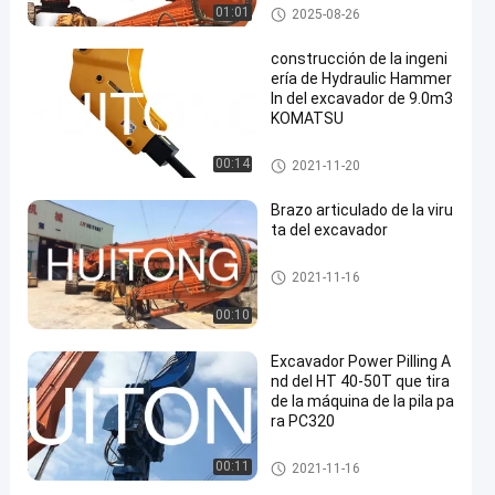
Brazo articulado del excavado
01:01
2025-08-26
r
construcción de la ingeni
ería de Hydraulic Hammer
In del excavador de 9.0m3
KOMATSU
Excavador Hydraulic Hammer
00:14
2021-11-20
Brazo articulado de la viru
ta del excavador
Brazo articulado del excavado
2021-11-16
r
00:10
Excavador Power Pilling A
nd del HT 40-50T que tira
de la máquina de la pila pa
ra PC320
Martillo de pila hidráulico
00:11
2021-11-16