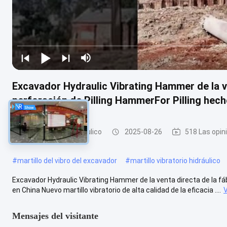
Excavador Hydraulic Vibrating Hammer de la ve
perforación de Pilling HammerFor Pilling hech
Martillo de pila hidráulico
2025-08-26
518 Las opin
#
martillo del vibro del excavador
#
martillo vibratorio hidráulico
Excavador Hydraulic Vibrating Hammer de la venta directa de la fá
en China Nuevo martillo vibratorio de alta calidad de la eficacia ....
Mensajes del visitante